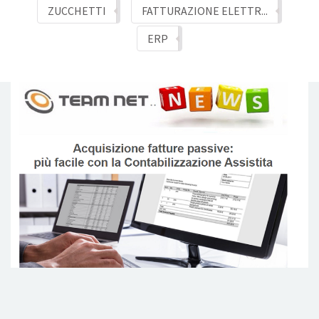
Sales and customer management
ZUCCHETTI
FATTURAZIONE ELETTR...
ERP
HR Solutions
Soluzioni per chi vende alla GDO
SERVIZI
Business Process Optimization
Gestione studi legali
Intelligenza Artificiale
NEWS
CONTATTI