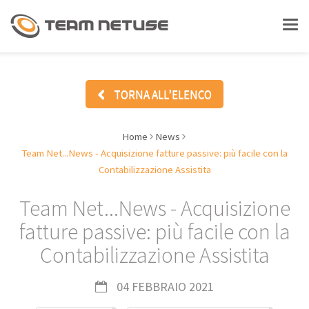
LAVORA CON NOI
Tog
nav
ASSISTENZA
TORNA ALL’ELENCO
Home
News
CHI SIAMO
Team Net...News - Acquisizione fatture passive: più facile con la
Contabilizzazione Assistita
SOLUZIONI
Team Net...News - Acquisizione
fatture passive: più facile con la
Gestionali - ERP
Contabilizzazione Assistita
Document Management
04 FEBBRAIO 2021
Enterprise Social Collaboration