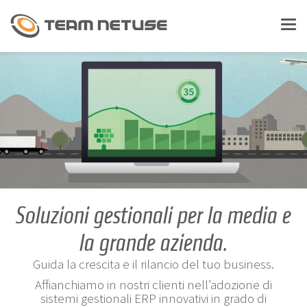
LAVORA CON NOI
Tog
nav
ASSISTENZA
CHI SIAMO
SOLUZIONI
Soluzioni gestionali per la media e
Gestionali - ERP
la grande azienda.
Document Management
Guida la crescita e il rilancio del tuo business.
Affianchiamo in nostri clienti nell’adozione di
Enterprise Social Collaboration
sistemi gestionali ERP innovativi in grado di