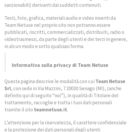
Sales and customer management
sanzionabili) derivanti dai suddetti contenuti.
HR Solutions
Testi, foto, grafica, materiali audio e video inseriti da
Team Netuse nel proprio sito non potranno essere
Soluzioni per chi vende alla GDO
pubblicati, riscritti, commercializzati, distribuiti, radio o
videotrasmessi, da parte degli utenti e dei terzi in genere,
in alcun modo e sotto qualsiasi forma.
SERVIZI
Business Process Optimization
Informativa sulla privacy di Team Netuse
Gestione studi legali
Questa pagina descrive le modalità con cui
Team Netuse
Intelligenza Artificiale
Srl
, con sede in Via Mazzini, 7 20030 Senago (MI), (anche
definito qui di seguito “noi”), in qualità di Titolare del
trattamento, raccoglie e tratta i tuoi dati personali
NEWS
tramite il sito
teamnetuse.it
.
L’attenzione per la riservatezza, il carattere confidenziale
CONTATTI
e la protezione dei dati personali degli utenti