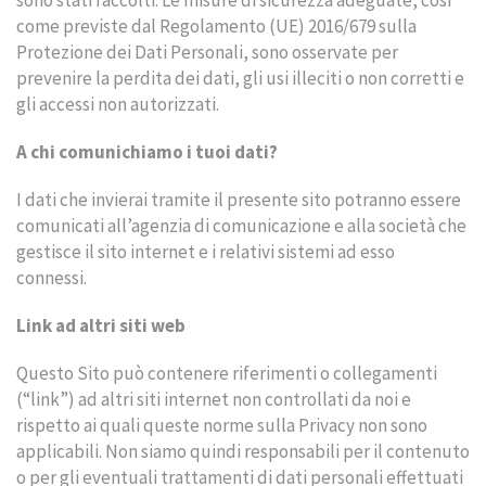
sono stati raccolti. Le misure di sicurezza adeguate, così
come previste dal Regolamento (UE) 2016/679 sulla
Protezione dei Dati Personali, sono osservate per
prevenire la perdita dei dati, gli usi illeciti o non corretti e
gli accessi non autorizzati.
A chi comunichiamo i tuoi dati?
I dati che invierai tramite il presente sito potranno essere
comunicati all’agenzia di comunicazione e alla società che
gestisce il sito internet e i relativi sistemi ad esso
connessi.
Link ad altri siti web
Questo Sito può contenere riferimenti o collegamenti
(“link”) ad altri siti internet non controllati da noi e
rispetto ai quali queste norme sulla Privacy non sono
applicabili. Non siamo quindi responsabili per il contenuto
o per gli eventuali trattamenti di dati personali effettuati