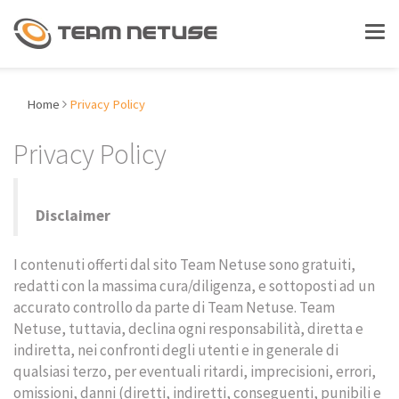
LAVORA CON NOI
Tog
nav
ASSISTENZA
Home
Privacy Policy
Privacy Policy
CHI SIAMO
Disclaimer
SOLUZIONI
I contenuti offerti dal sito Team Netuse sono gratuiti,
redatti con la massima cura/diligenza, e sottoposti ad un
Gestionali - ERP
accurato controllo da parte di Team Netuse. Team
Netuse, tuttavia, declina ogni responsabilità, diretta e
Document Management
indiretta, nei confronti degli utenti e in generale di
Enterprise Social Collaboration
qualsiasi terzo, per eventuali ritardi, imprecisioni, errori,
omissioni, danni (diretti, indiretti, conseguenti, punibili e