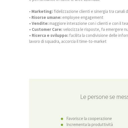
•
Marketing:
fidelizzazione clienti e sinergia tra canal
•
Risorse umane:
employee engagement
•
Vendite
:
maggiore interazione con i clienti e con il te
•
Customer Care
:
velocizza le risposte, fa emergere n
•
Ricerca e sviluppo
:
facilita la condivisione delle inf
lavoro di squadra, accorcia il time-to-market
Le persone se mess
Favorisce la cooperazione
Incrementa la produttività