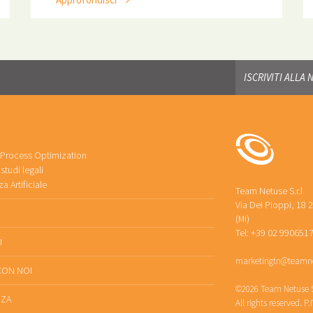
 Process Optimization
studi legali
za Artificiale
Team Netuse S.r.l
Via Dei Pioppi, 18 
(MI)
Tel: +39 02 9906517
I
marketingtn@teamne
CON NOI
©2026 Team Netuse S.
NZA
All rights reserved. P