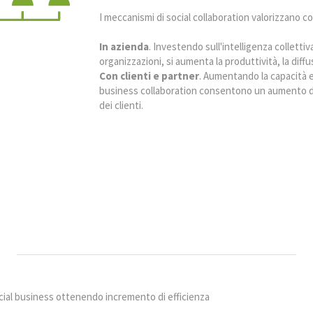
I meccanismi di social collaboration valorizzano c
In azienda
. Investendo sull'intelligenza collettiva
organizzazioni, si aumenta la produttività, la diff
Con clienti e partner
. Aumentando la capacità e 
business collaboration consentono un aumento di ef
dei clienti.
cial business ottenendo incremento di efficienza