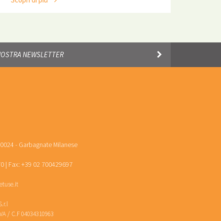
20024 - Garbagnate Milanese
0 | Fax: +39 02 700429697
tuse.it
r.l
.IVA / C.F 04034310963