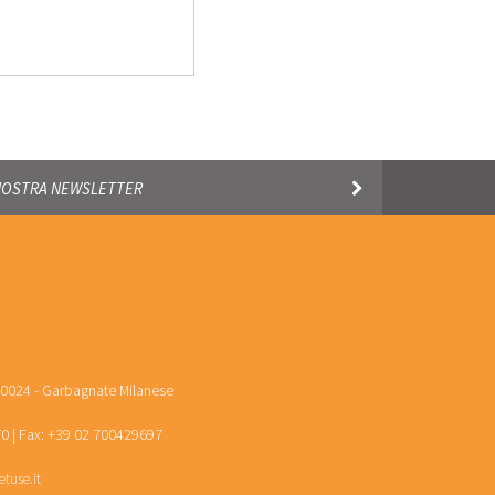
20024 - Garbagnate Milanese
0 | Fax: +39 02 700429697
tuse.it