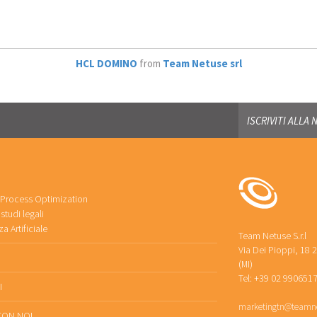
HCL DOMINO
from
Team Netuse srl
 Process Optimization
studi legali
za Artificiale
Team Netuse S.r.l
Via Dei Pioppi, 18 
(MI)
Tel: +39 02 9906517
I
marketingtn@teamne
CON NOI