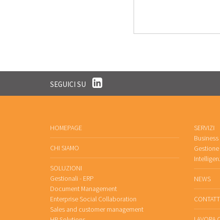
SEGUICI SU
HOMEPAGE
SERVIZI
Business
CHI SIAMO
Gestione 
Intelligen
SOLUZIONI
Gestionali - ERP
NEWS
Document Management
Enterprise Social Collaboration
CONTATT
Sales and customer management
LAVORA 
HR Solutions