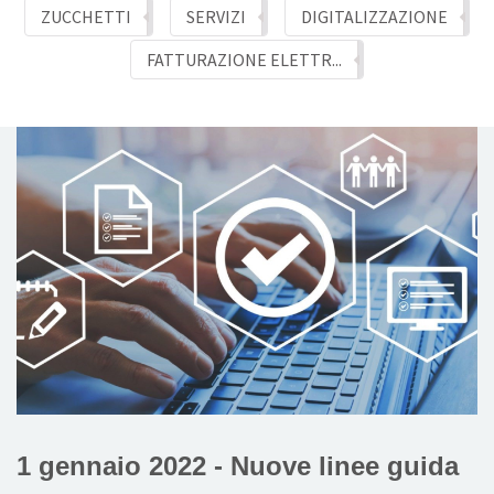
Sales and customer management
ZUCCHETTI
SERVIZI
DIGITALIZZAZIONE
FATTURAZIONE ELETTR...
HR Solutions
Soluzioni per chi vende alla GDO
SERVIZI
Business Process Optimization
Gestione studi legali
Intelligenza Artificiale
NEWS
1 gennaio 2022 - Nuove linee guida
CONTATTI