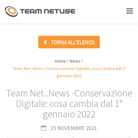
LAVORA CON NOI
Tog
nav
ASSISTENZA
TORNA ALL’ELENCO
Home
News
CHI SIAMO
Team Net..News -Conservazione Digitale: cosa cambia dal 1°
gennaio 2022
SOLUZIONI
Team Net..News -Conservazione
Digitale: cosa cambia dal 1°
Gestionali - ERP
gennaio 2022
Document Management
25 NOVEMBRE 2021
Enterprise Social Collaboration