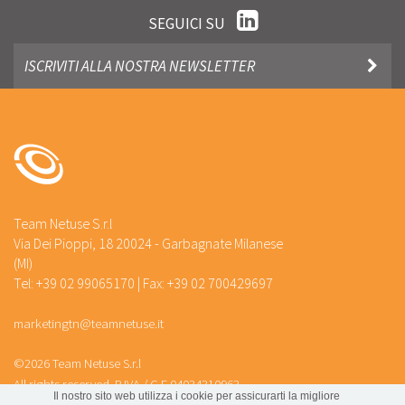
SEGUICI SU
Team Netuse S.r.l
Via Dei Pioppi, 18 20024 - Garbagnate Milanese
(MI)
Tel: +39 02 99065170 | Fax: +39 02 700429697
marketingtn@teamnetuse.it
©2026 Team Netuse S.r.l
All rights reserved. P.IVA / C.F 04034310963
Il nostro sito web utilizza i cookie per assicurarti la migliore