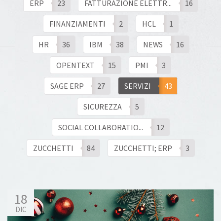
ERP
23
FATTURAZIONE ELETTR...
16
Sales and customer management
FINANZIAMENTI
2
HCL
1
HR Solutions
HR
36
IBM
38
NEWS
16
Soluzioni per chi vende alla GDO
OPENTEXT
15
PMI
3
SERVIZI
SAGE ERP
27
SERVIZI
43
Business Process Optimization
SICUREZZA
5
Gestione studi legali
SOCIAL COLLABORATIO...
12
Intelligenza Artificiale
ZUCCHETTI
84
ZUCCHETTI; ERP
3
NEWS
18
DIC
CONTATTI