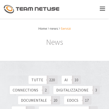
LAVORA CON NOI
Tog
nav
ASSISTENZA
Home
news
Servizi
News
CHI SIAMO
SOLUZIONI
Gestionali - ERP
TUTTE
220
AI
10
CONNECTIONS
2
DIGITALIZZAZIONE
3
Document Management
DOCUMENTALE
20
EDOCS
17
Enterprise Social Collaboration