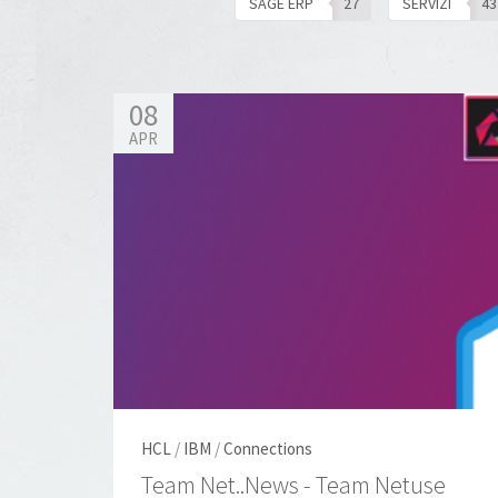
SAGE ERP
27
SERVIZI
43
08
APR
HCL
/
IBM
/
Connections
Team Net..News - Team Netuse