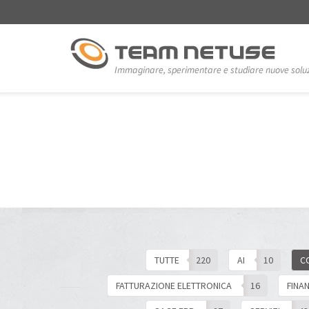
TUTTE
220
AI
10
C
FATTURAZIONE ELETTRONICA
16
FINA