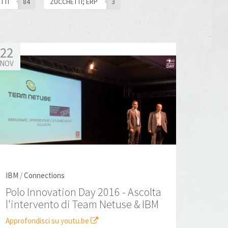
TTI
84
ZUCCHETTI; ERP
3
22
NOV
IBM
/
Connections
Polo Innovation Day 2016 - Ascolta
l'intervento di Team Netuse & IBM
Approfondisci su youtu.be