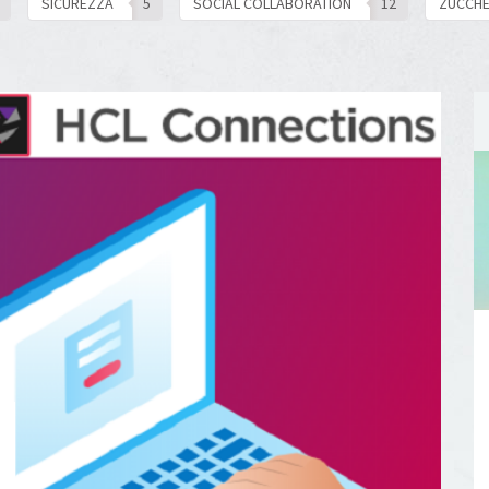
SICUREZZA
5
SOCIAL COLLABORATION
12
ZUCCHE