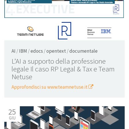
AI
/
IBM
/
edocs
/
opentext
/
documentale
L’AI a supporto della professione
legale Il caso RP Legal & Tax e Team
Netuse
Approfondisci su www.teamnetuse.it
25
GIU