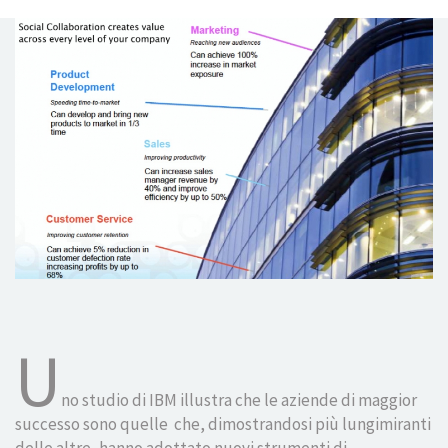
Sales and customer management
HR Solutions
Soluzioni per chi vende alla GDO
SERVIZI
Business Process Optimization
Gestione studi legali
Intelligenza Artificiale
U
NEWS
no studio di IBM illustra che le aziende di maggior
successo sono quelle che, dimostrandosi più lungimiranti
CONTATTI
delle altre, hanno adottato nuovi strumenti di