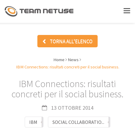
LAVORA CON NOI
Tog
nav
ASSISTENZA
TORNA ALL’ELENCO
Home
News
CHI SIAMO
IBM Connections: risultati concreti per il social business.
IBM Connections: risultati
SOLUZIONI
concreti per il social business.
Gestionali - ERP
13 OTTOBRE 2014
Document Management
IBM
SOCIAL COLLABORATIO...
Enterprise Social Collaboration