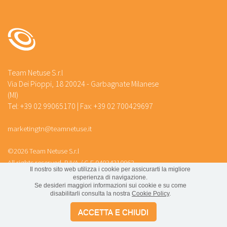
Team Netuse S.r.l
Via Dei Pioppi, 18 20024 - Garbagnate Milanese
(MI)
Tel: +39 02 99065170 | Fax: +39 02 700429697
marketingtn@teamnetuse.it
©2026 Team Netuse S.r.l
All rights reserved. P.IVA / C.F 04034310963
Il nostro sito web utilizza i cookie per assicurarti la migliore
esperienza di navigazione.
Privacy policy
/
Cookies policy
Se desideri maggiori informazioni sui cookie e su come
disabilitarli consulta la nostra
Cookie Policy
.
ACCETTA E CHIUDI