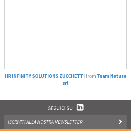
Sales and customer management
HR Solutions
Soluzioni per chi vende alla GDO
SERVIZI
Business Process Optimization
Gestione studi legali
HR INFINITY SOLUTIONS ZUCCHETTI
from
Team Netuse
srl
Intelligenza Artificiale
NEWS
SEGUICI SU
CONTATTI